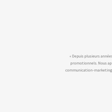
« Depuis plusieurs années nous utilisons les services d’EPRIT
promotionnels. Nous apprécions beaucoup cette entreprise, car
communication-marketing se distingue en offrant un service exemp
vente. Bravo à toute
Johanne Dubé- CS