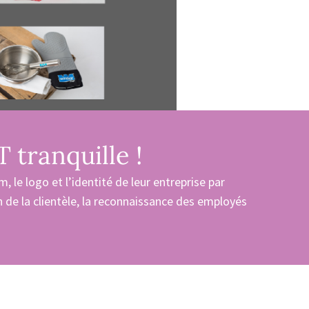
 tranquille !
, le logo et l’identité de leur entreprise par
n de la clientèle, la reconnaissance des employés