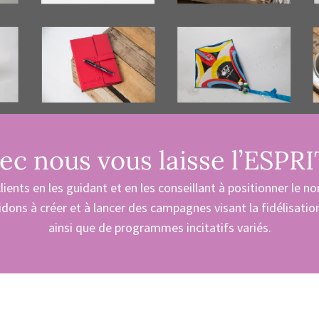
vec nous vous laisse l’ESPRIT
ients en les guidant et en les conseillant à positionner le nom
idons à créer et à lancer des campagnes visant la fidélisatio
ainsi que de programmes incitatifs variés.